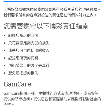
上格娛樂城邀您通過我們公司所有頻道享受您的博彩體驗。
我們要求所有的客戶對投注的責任是在他們的財力之內。
您需要遵守以下博彩責任指南
記錄您所玩的時間
只花費您足夠支配的損失
清楚您可自由使用的收入
記錄您所玩的花費
切記螢幕上的數字是真錢
避免追逐您的損失
GamCare
GamCare採用一種非主觀性的方式去處理博彩，成為資訊
提供的領導機構，提供忠告和實際幫助以應對博彩對社會的
影響。