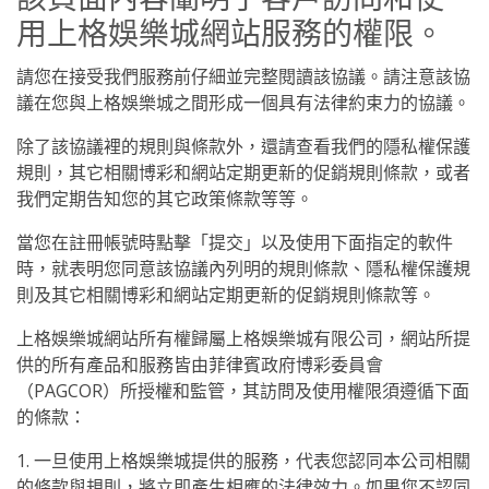
用上格娛樂城網站服務的權限。
請您在接受我們服務前仔細並完整閱讀該協議。請注意該協
議在您與上格娛樂城之間形成一個具有法律約束力的協議。
除了該協議裡的規則與條款外，還請查看我們的隱私權保護
規則，其它相關博彩和網站定期更新的促銷規則條款，或者
我們定期告知您的其它政策條款等等。
當您在註冊帳號時點擊「提交」以及使用下面指定的軟件
時，就表明您同意該協議內列明的規則條款、隱私權保護規
則及其它相關博彩和網站定期更新的促銷規則條款等。
上格娛樂城網站所有權歸屬上格娛樂城有限公司，網站所提
供的所有產品和服務皆由菲律賓政府博彩委員會
（PAGCOR）所授權和監管，其訪問及使用權限須遵循下面
的條款：
1. 一旦使用上格娛樂城提供的服務，代表您認同本公司相關
的條款與規則，將立即產生相應的法律效力。如果您不認同