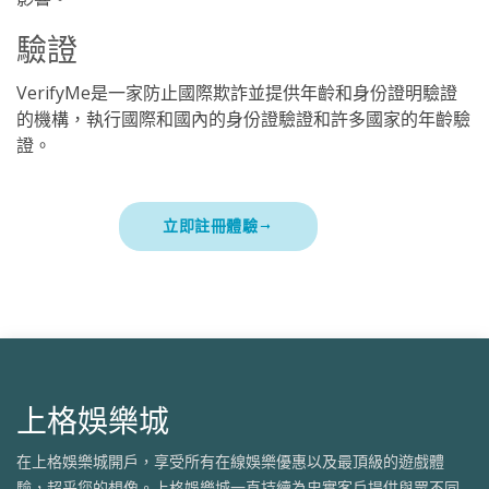
驗證
VerifyMe是一家防止國際欺詐並提供年齡和身份證明驗證
的機構，執行國際和國內的身份證驗證和許多國家的年齡驗
證。
立即註冊體驗
上格娛樂城
在上格娛樂城開戶，享受所有在線娛樂優惠以及最頂級的遊戲體
驗，超乎您的想像。上格娛樂城一直持續為忠實客戶提供與眾不同