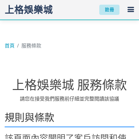
上格娛樂城
註冊
首頁
服務條款
上格娛樂城 服務條款
請您在接受我們服務前仔細並完整閱讀該協議
規則與條款
該頁面內容闡明了客戶訪問和使