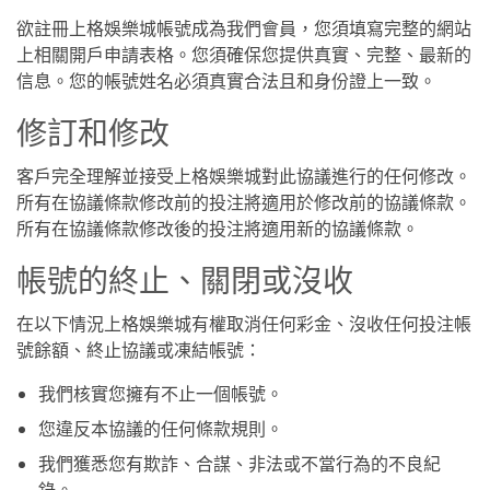
欲註冊上格娛樂城帳號成為我們會員，您須填寫完整的網站
上相關開戶申請表格。您須確保您提供真實、完整、最新的
信息。您的帳號姓名必須真實合法且和身份證上一致。
修訂和修改
客戶完全理解並接受上格娛樂城對此協議進行的任何修改。
所有在協議條款修改前的投注將適用於修改前的協議條款。
所有在協議條款修改後的投注將適用新的協議條款。
帳號的終止、關閉或沒收
在以下情況上格娛樂城有權取消任何彩金、沒收任何投注帳
號餘額、終止協議或凍結帳號：
我們核實您擁有不止一個帳號。
您違反本協議的任何條款規則。
我們獲悉您有欺詐、合謀、非法或不當行為的不良紀